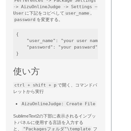
Perferences -> Package Settings
-> AizuOnlineJudge -> Settings –
User
に下記をコピペして
user_name
,
password
を変更する。
{

    "user_name": "your user name",

    "password": "your passward"

使い方
ctrl + shift + p
で開く、コマンドパ
レットから実行
AizuOnlineJudge: Create File
SublimeText2の下部に表示されるインプッ
トパネルに使用する言語を入力する
と、
"Packagesフォルダ"\template
フ