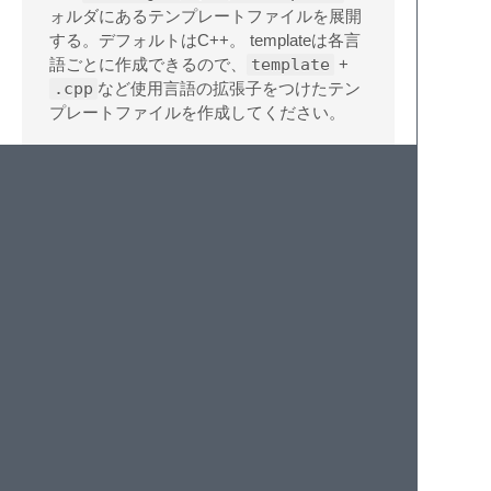
ォルダにあるテンプレートファイルを展開
する。デフォルトはC++。 templateは各言
語ごとに作成できるので、
template
+
.cpp
など使用言語の拡張子をつけたテン
プレートファイルを作成してください。
AizuOnlineJudge: Submit
AOJに現在開いているソースをSubmitす
る。
AizuOnlineJudge: Submit for
Prompt
AOJに現在開いているソースをSubmitす
る。 SublimeText2の下部に表示されるイン
プットパネルに"問題ID"を入力してくださ
い。
"問題ID"：