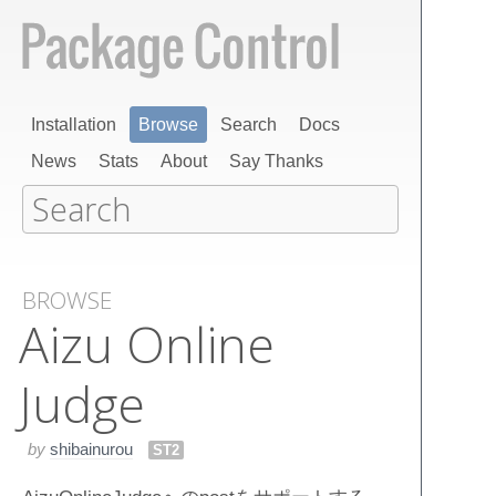
Installation
Browse
Search
Docs
News
Stats
About
Say Thanks
BROWSE
Aizu Online
Judge
by
shibainurou
ST2