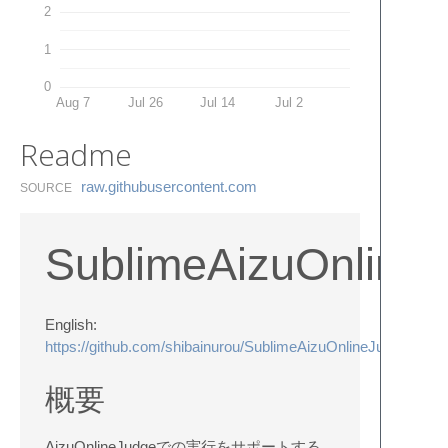
2
1
0
Aug 7
Jul 26
Jul 14
Jul 2
Readme
raw.​githubusercontent.​com
SOURCE
SublimeAizuOnline
English:
https://github.com/shibainurou/SublimeAizuOnlineJudge/b
概要
AizuOnlineJudgeでの実行をサポートする