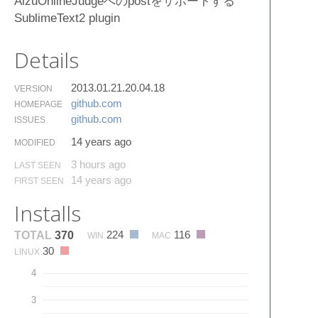
AizuOnlineJudgeへのpostをサポートする
SublimeText2 plugin
Details
2013.01.21.20.04.18
VERSION
github.​com
HOMEPAGE
github.​com
ISSUES
14 years ago
MODIFIED
3 hours ago
LAST SEEN
14 years ago
FIRST SEEN
Installs
224
116
TOTAL
370
WIN
MAC
30
LINUX
4
3