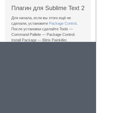
Плагин для Sublime Text 2
Для начала, если вы этого ещё не
сделали, установите
Package Control
.
После установки сделайте Tools —
Command Pallete — Package Control:
Install Package — Bitrix Painkiller.
Известные
проблемы
Возможен конфликт с плагином Emmet.
Вы можете переназначить сочетание
клавиш для Painkiller, либо отвязать
Emmet от клавиши Tab, добавив в
пользовательский конфиг параметр: