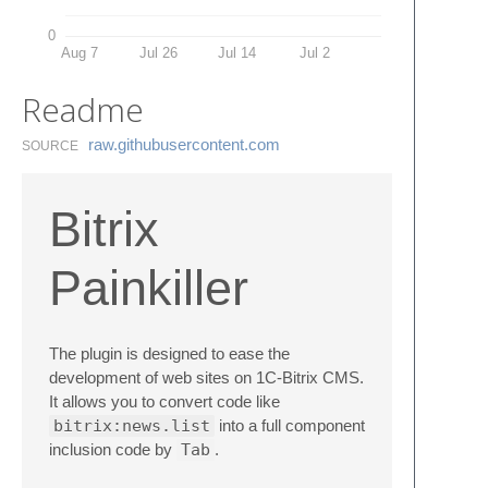
0
Aug 7
Jul 26
Jul 14
Jul 2
Readme
raw.​githubusercontent.​com
SOURCE
Bitrix
Painkiller
The plugin is designed to ease the
development of web sites on 1C-Bitrix CMS.
It allows you to convert code like
bitrix:news.list
into a full component
inclusion code by
Tab
.