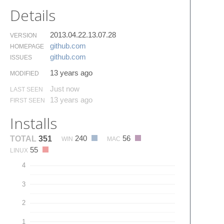
Details
2013.04.22.13.07.28
VERSION
github.​com
HOMEPAGE
github.​com
ISSUES
13 years ago
MODIFIED
Just now
LAST SEEN
13 years ago
FIRST SEEN
Installs
240
56
TOTAL
351
WIN
MAC
55
LINUX
4
3
2
1