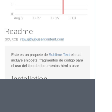
1
0
Aug 8
Jul 27
Jul 15
Jul 3
Readme
raw.​githubusercontent.​com
SOURCE
Este es un paquete de
Sublime Text
el cual
incluye snippets, fragmentos de codigo para
el uso del tipo de documentos html a usar
Installation
Clona éste repositorio al directorio de
paquetes de sublime text