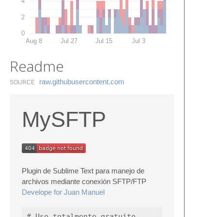
4
2
0
Aug 8
Jul 27
Jul 15
Jul 3
Readme
raw.​githubusercontent.​com
SOURCE
MySFTP
Plugin de Sublime Text para manejo de
archivos mediante conexión SFTP/FTP
Develope for Juan Manuel