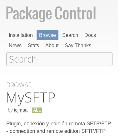
Installation
Browse
Search
Docs
News
Stats
About
Say Thanks
BROWSE
My​SFTP
by
icjmaa
ALL
Plugin, conexión y edición remota SFTP/FTP
- connection and remote edition SFTP/FTP