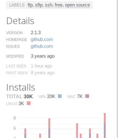
ftp
,
sftp
,
ssh
,
free
,
open source
LABELS
Details
2.1.3
VERSION
github.​com
HOMEPAGE
github.​com
ISSUES
3 years ago
MODIFIED
1 hour ago
LAST SEEN
8 years ago
FIRST SEEN
Installs
20K
7K
TOTAL
30K
WIN
MAC
3K
LINUX
8
6