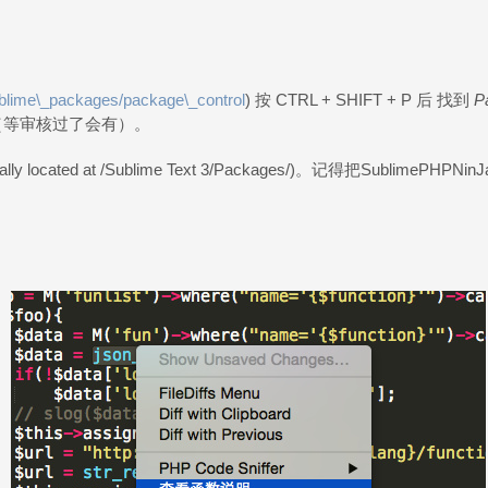
ublime\_packages/package\_control
) 按 CTRL + SHIFT + P 后 找到
Pa
（等审核过了会有）。
lly located at /Sublime Text 3/Packages/)。记得把SublimePHPNi