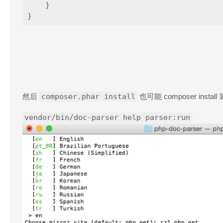
    }

然后
composer.phar install
也可能 composer insta
vendor/bin/doc-parser help parser:run