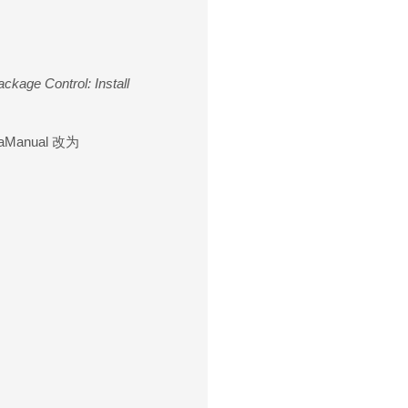
ckage Control: Install
nJaManual 改为