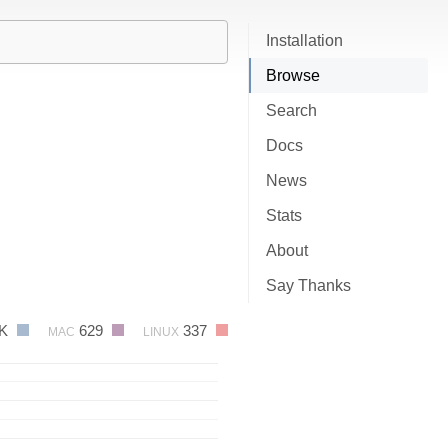
Installation
Browse
Search
Docs
News
Stats
About
Say Thanks
3K
629
337
MAC
LINUX