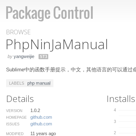
BROWSE
Php​Nin​Ja​Manual
by
yangweijie
ST3
Sublime中的函数手册提示，中文，其他语言的可以通过
php manual
LABELS
Details
Installs
1.0.2
4
VERSION
github.​com
HOMEPAGE
3
github.​com
ISSUES
2
11 years ago
MODIFIED