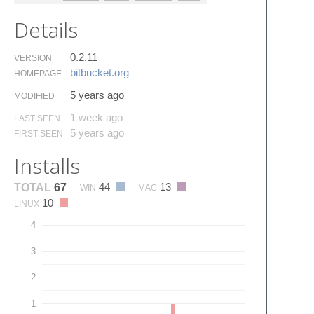
Details
0.2.11
VERSION
bitbucket.​org
HOMEPAGE
5 years ago
MODIFIED
1 week ago
LAST SEEN
5 years ago
FIRST SEEN
Installs
44
13
TOTAL
67
WIN
MAC
10
LINUX
4
3
2
1