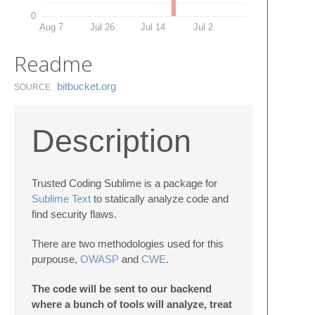
0
Aug 7
Jul 26
Jul 14
Jul 2
Readme
bitbucket.​org
SOURCE
Description
Trusted Coding Sublime is a package for
Sublime Text
to statically analyze code and
find security flaws.
There are two methodologies used for this
purpouse,
OWASP
and
CWE
.
The code will be sent to our backend
where a bunch of tools will analyze, treat