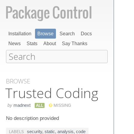
Installation
Browse
Search
Docs
News
Stats
About
Say Thanks
BROWSE
Trusted Coding
by
madnext
ALL
MISSING
No description provided
security
,
static
,
analysis
,
code
LABELS